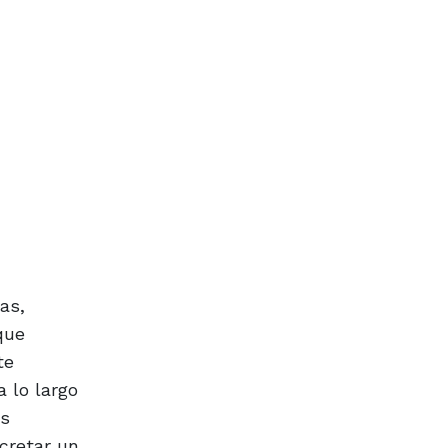
as,
que
te
 lo largo
es
cretar un