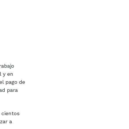
rabajo
l y en
el pago de
dad para
 cientos
zar a