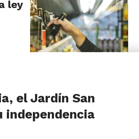
a ley
a, el Jardín San
u independencia