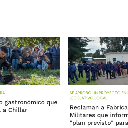
GRA
SE APROBÓ UN PROYECTO EN 
LEGISLATIVO LOCAL
o gastronómico que
Reclaman a Fabrica
 a Chillar
Militares que infor
"plan previsto" par