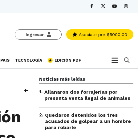
Ingresar
Asociate
por $5000.00
Bu
PAIS
TECNOLOGÍA
EDICIÓN PDF
Noticias más leídas
1
.
Allanaron dos forrajerías por
presunta venta ilegal de animales
ión
2
.
Quedaron detenidos los tres
acusados de golpear a un hombre
para robarle
oso