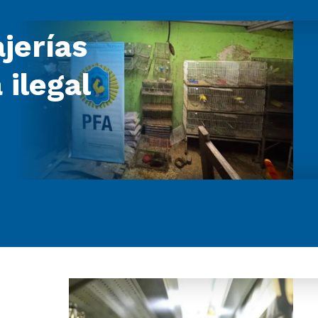
jerías
 ilegal