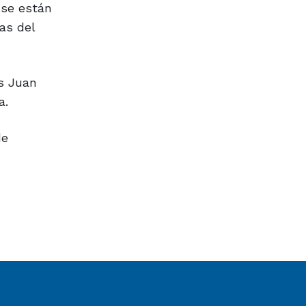
 se están
as del
es Juan
a.
de