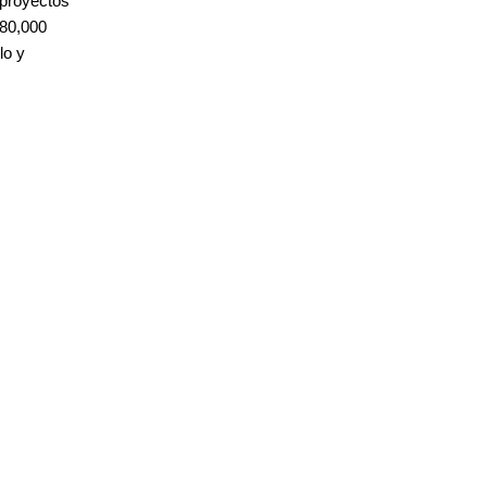
proyectos 
80,000 
o y 