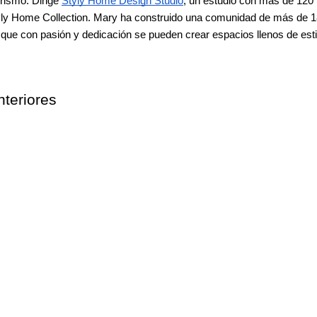
rismo. Dirige 
Styly Home Design Studio
, un estudio con más de 120 
Styly Home Collection. Mary ha construido una comunidad de más de 1
que con pasión y dedicación se pueden crear espacios llenos de estil
nteriores