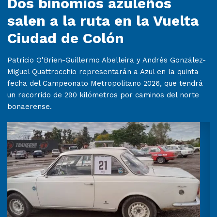
Dos binomios azuleños
salen a la ruta en la Vuelta
Ciudad de Colón
Patricio O'Brien-Guillermo Abelleira y Andrés González-
Miguel Quattrocchio representarán a Azul en la quinta
fecha del Campeonato Metropolitano 2026, que tendrá
un recorrido de 290 kilómetros por caminos del norte
bonaerense.