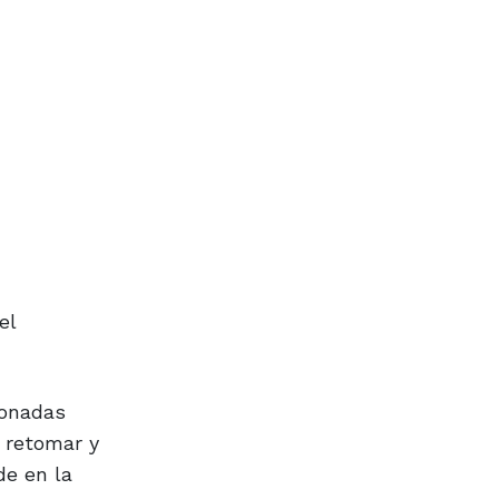
el
donadas
a retomar y
de en la