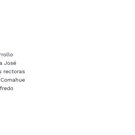
rrollo
la José
s rectoras
de Comahue
lfredo