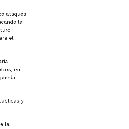
ubo ataques
acando la
uturo
ara el
aría
tros, en
s pueda
públicas y
e la