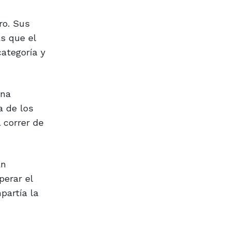
ro. Sus
s que el
categoría y
una
a de los
 correr de
an
perar el
partía la