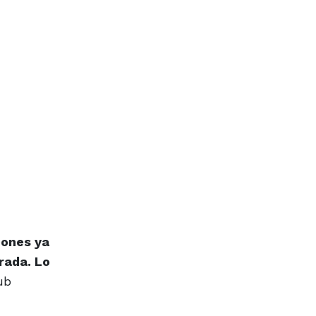
eones ya
rada. Lo
ub