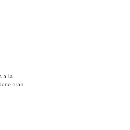
 a la
rdone eran