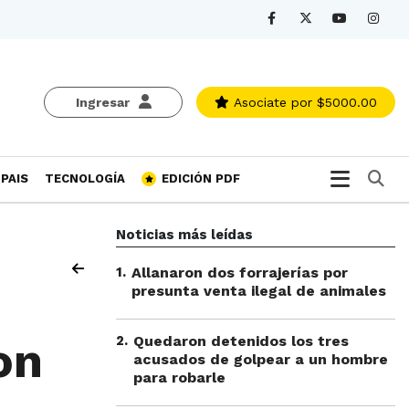
Ingresar
Asociate
por $5000.00
Bu
PAIS
TECNOLOGÍA
EDICIÓN PDF
Noticias más leídas
1
.
Allanaron dos forrajerías por
presunta venta ilegal de animales
2
.
Quedaron detenidos los tres
on
acusados de golpear a un hombre
para robarle