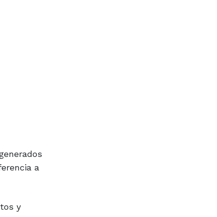
degenerados
ferencia a
etos y