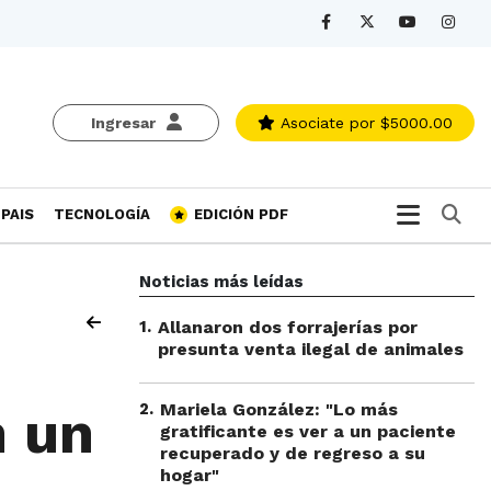
Ingresar
Asociate
por $5000.00
Bu
PAIS
TECNOLOGÍA
EDICIÓN PDF
Noticias más leídas
1
.
Allanaron dos forrajerías por
presunta venta ilegal de animales
2
.
Mariela González: "Lo más
n un
gratificante es ver a un paciente
recuperado y de regreso a su
hogar"