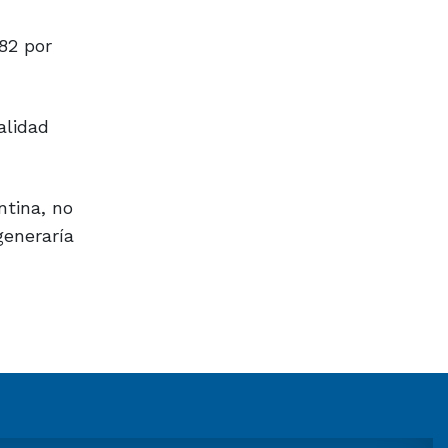
82 por
alidad
ntina, no
generaría