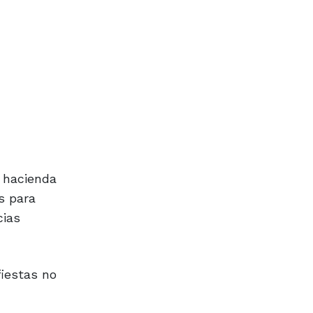
e hacienda
s para
cias
fiestas no