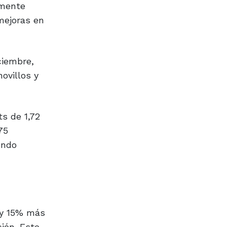
lmente
mejoras en
iciembre,
ovillos y
ts de 1,72
75
endo
 y 15% más
ión. Esto