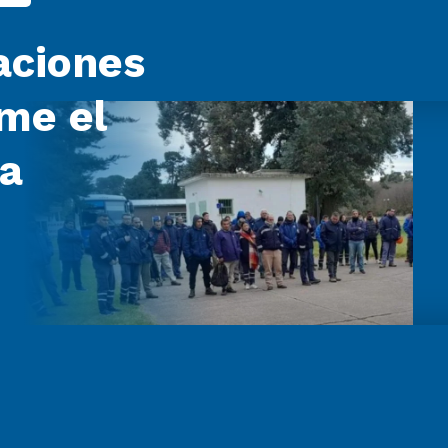
aciones
rme el
ra