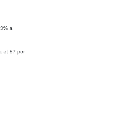
42% a
a el 57 por