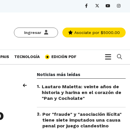
Ingresar
Asociate
por $5000.00
Bu
PAIS
TECNOLOGÍA
EDICIÓN PDF
Noticias más leídas
1
.
Lautaro Maletta: veinte años de
historia y harina en el corazón de
"Pan y Cocholate"
o
2
.
Por "fraude" y "asociación ilícita"
tiene siete imputados una causa
penal por juego clandestino