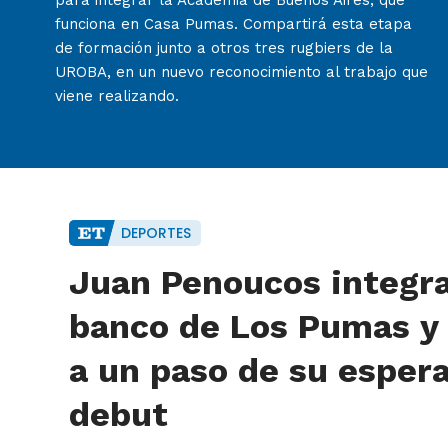
para integrar la Academia de Buenos Aires, que
funciona en Casa Pumas. Compartirá esta etapa
de formación junto a otros tres rugbiers de la
UROBA, en un nuevo reconocimiento al trabajo que
viene realizando.
DEPORTES
Juan Penoucos integra
banco de Los Pumas y
a un paso de su esper
debut