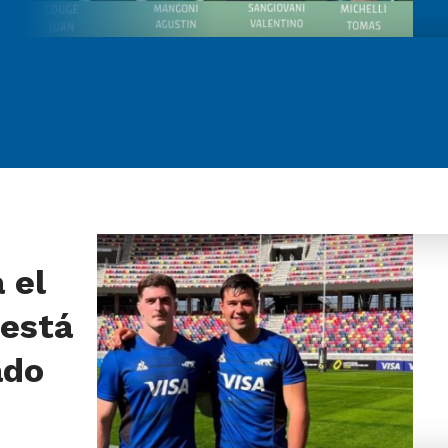
 el
 está
ado