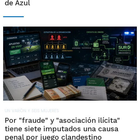
de Azul
UN VARÓN Y SEIS MUJERES
Por "fraude" y "asociación ilícita"
tiene siete imputados una causa
penal por juego clandestino