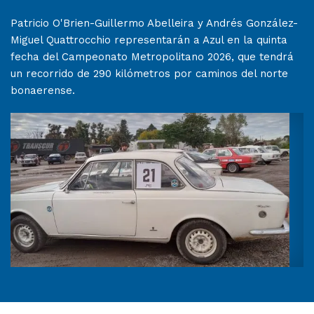
Patricio O'Brien-Guillermo Abelleira y Andrés González-
Miguel Quattrocchio representarán a Azul en la quinta
fecha del Campeonato Metropolitano 2026, que tendrá
un recorrido de 290 kilómetros por caminos del norte
bonaerense.