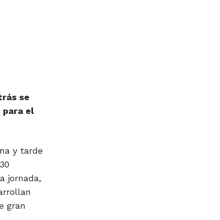
trás se
 para el
na y tarde
 30
a jornada,
arrollan
e gran