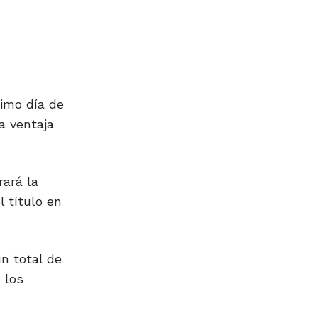
timo día de
a ventaja
rará la
 título en
n total de
 los