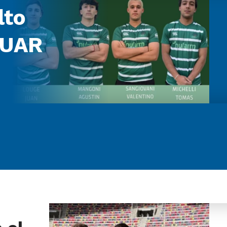
lto
 UAR