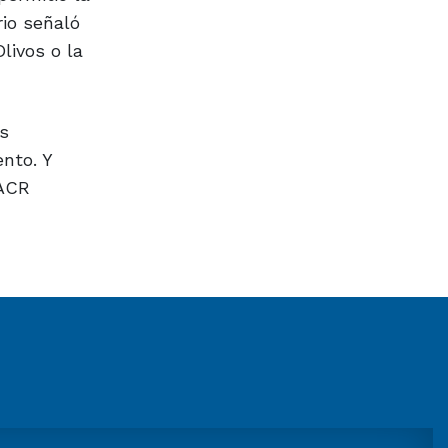
rio señaló
livos o la
as
ento. Y
 ACR