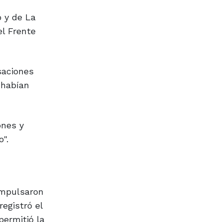
o y de La
el Frente
saciones
 habían
ones y
".
 impulsaron
egistró el
permitió la