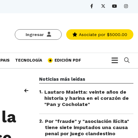
Ingresar
Asociate
por $5000.00
Bu
PAIS
TECNOLOGÍA
EDICIÓN PDF
Noticias más leídas
1
.
Lautaro Maletta: veinte años de
historia y harina en el corazón de
"Pan y Cocholate"
 la
2
.
Por "fraude" y "asociación ilícita"
tiene siete imputados una causa
se
penal por juego clandestino