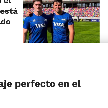
 el
 está
ado
je perfecto en el