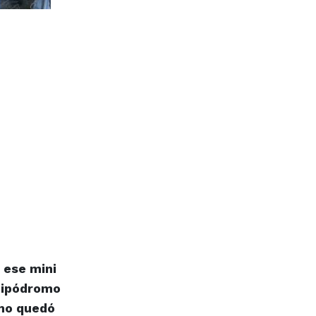
 ese mini
 Hipódromo
smo quedó