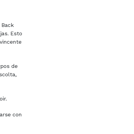
a Back
jas. Esto
nvincente
rpos de
scolta,
ir.
zarse con