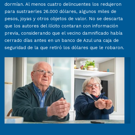
dormían. Al menos cuatro delincuentes los redujeron
para sustraerles 26.000 dólares, algunos miles de
pesos, joyas y otros objetos de valor. No se descarta
que los autores del ilícito contaran con información
previa, considerando que el vecino damnificado había
cerrado días antes en un banco de Azul una caja de
seguridad de la que retiró los dólares que le robaron.