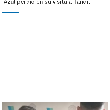
Azul perdió en su visita a Tandil