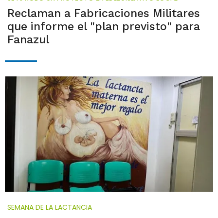
Reclaman a Fabricaciones Militares
que informe el "plan previsto" para
Fanazul
SEMANA DE LA LACTANCIA