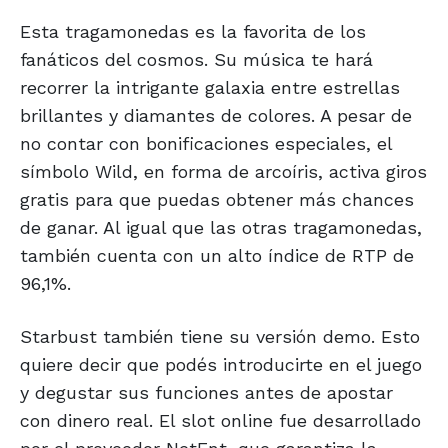
Esta tragamonedas es la favorita de los
fanáticos del cosmos. Su música te hará
recorrer la intrigante galaxia entre estrellas
brillantes y diamantes de colores. A pesar de
no contar con bonificaciones especiales, el
símbolo Wild, en forma de arcoíris, activa giros
gratis para que puedas obtener más chances
de ganar. Al igual que las otras tragamonedas,
también cuenta con un alto índice de RTP de
96,1%.
Starbust también tiene su versión demo. Esto
quiere decir que podés introducirte en el juego
y degustar sus funciones antes de apostar
con dinero real. El slot online fue desarrollado