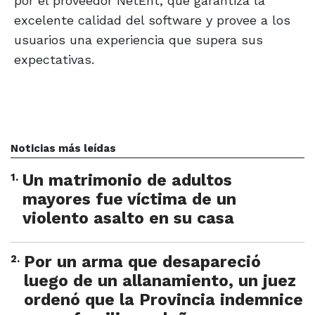
por el proveedor NetEnt, que garantiza la
excelente calidad del software y provee a los
usuarios una experiencia que supera sus
expectativas.
Noticias más leídas
1
.
Un matrimonio de adultos
mayores fue víctima de un
violento asalto en su casa
2
.
Por un arma que desapareció
luego de un allanamiento, un juez
ordenó que la Provincia indemnice