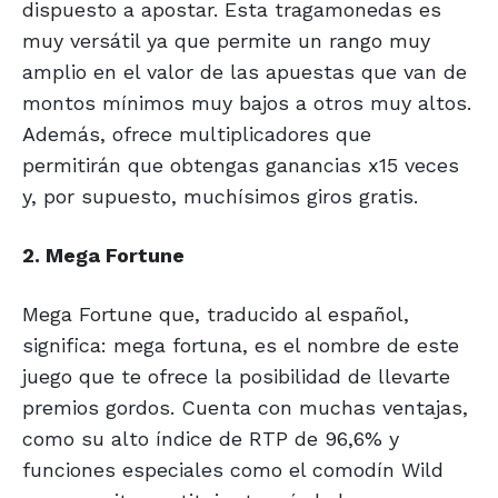
dispuesto a apostar. Esta tragamonedas es
muy versátil ya que permite un rango muy
amplio en el valor de las apuestas que van de
montos mínimos muy bajos a otros muy altos.
Además, ofrece multiplicadores que
permitirán que obtengas ganancias x15 veces
y, por supuesto, muchísimos giros gratis.
2. Mega Fortune
Mega Fortune que, traducido al español,
significa: mega fortuna, es el nombre de este
juego que te ofrece la posibilidad de llevarte
premios gordos. Cuenta con muchas ventajas,
como su alto índice de RTP de 96,6% y
funciones especiales como el comodín Wild