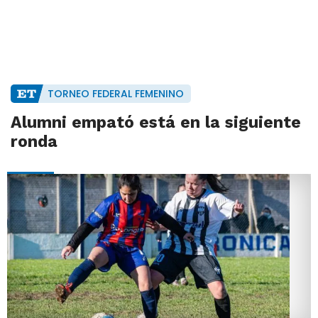
TORNEO FEDERAL FEMENINO
Alumni empató está en la siguiente
ronda