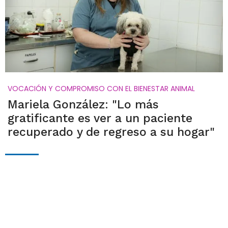
VOCACIÓN Y COMPROMISO CON EL BIENESTAR ANIMAL
Mariela González: "Lo más
gratificante es ver a un paciente
recuperado y de regreso a su hogar"