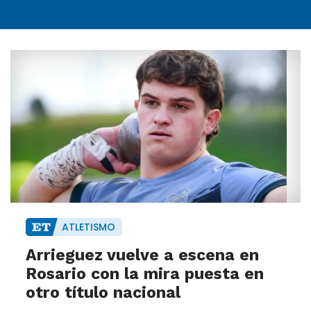
ATLETISMO
Arrieguez vuelve a escena en
Rosario con la mira puesta en
otro título nacional