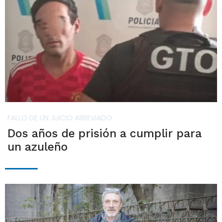
FALLO DE UN JUICIO ABREVIADO
Dos años de prisión a cumplir para
un azuleño