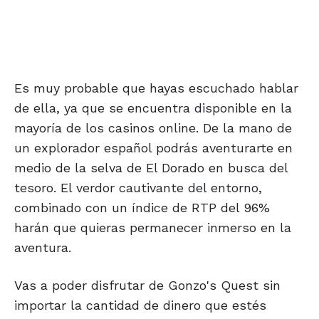
Es muy probable que hayas escuchado hablar
de ella, ya que se encuentra disponible en la
mayoría de los casinos online. De la mano de
un explorador español podrás aventurarte en
medio de la selva de El Dorado en busca del
tesoro. El verdor cautivante del entorno,
combinado con un índice de RTP del 96%
harán que quieras permanecer inmerso en la
aventura.
Vas a poder disfrutar de Gonzo's Quest sin
importar la cantidad de dinero que estés