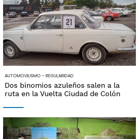
AUTOMOVILISMO - REGULARIDAD
Dos binomios azuleños salen a la
ruta en la Vuelta Ciudad de Colón