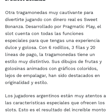
Otra tragamonedas muy cautivante para
divertirte jugando con dinero real es Sweet
Bonanza. Desarrollado por Pragmatic Play, el
slot cuenta con todas las funciones
especiales para que tengas una experiencia
dulce y golosa. Con 6 rodillos, 3 filas y 20
líneas de pago, la tragamonedas tiene un
estilo muy distintivo. Sus dibujos de frutas y
golosinas animados con gráficos coloridos,
lejos de empalagar, han sido destacados en
originalidad y estilo.
Los jugadores argentinos están muy atentos a
las características especiales que ofrecen los
slots. Esto es el resultado del increíble monto