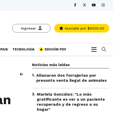
Ingresar
Asociate
por $5000.00
Bu
PAIS
TECNOLOGÍA
EDICIÓN PDF
Noticias más leídas
1
.
Allanaron dos forrajerías por
presunta venta ilegal de animales
2
.
Mariela González: "Lo más
an
gratificante es ver a un paciente
recuperado y de regreso a su
hogar"