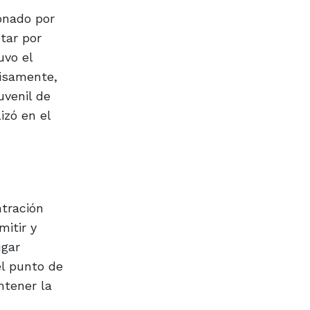
onado por
tar por
uvo el
cisamente,
uvenil de
izó en el
ntración
itir y
ugar
el punto de
ntener la