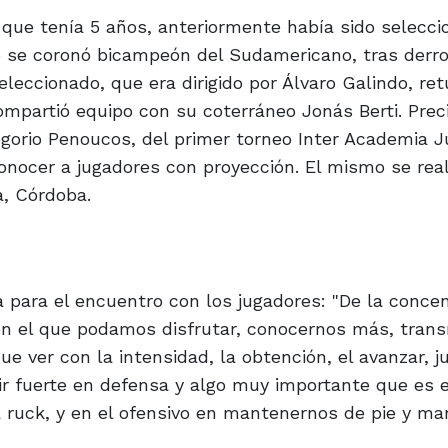
 que tenía 5 años, anteriormente había sido selecci
 se coronó bicampeón del Sudamericano, tras derro
leccionado, que era dirigido por Álvaro Galindo, ret
ompartió equipo con su coterráneo Jonás Berti. Pre
egorio Penoucos, del primer torneo Inter Academia J
onocer a jugadores con proyección. El mismo se real
a, Córdoba.
a para el encuentro con los jugadores: "De la conce
n el que podamos disfrutar, conocernos más, transm
ver con la intensidad, la obtención, el avanzar, j
ir fuerte en defensa y algo muy importante que es 
a ruck, y en el ofensivo en mantenernos de pie y ma