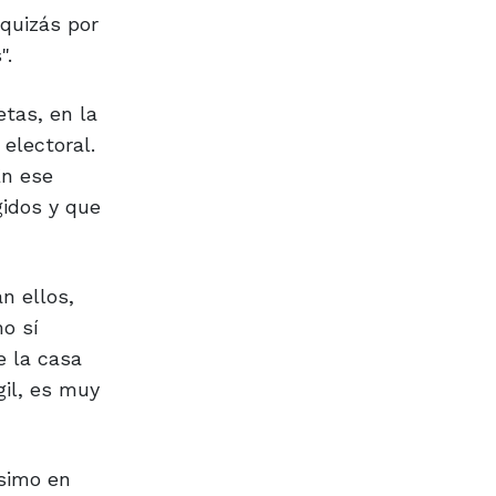
quizás por
".
etas, en la
electoral.
En ese
gidos y que
n ellos,
o sí
e la casa
gil, es muy
ísimo en