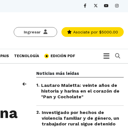
Ingresar
Asociate
por $5000.00
Bu
PAIS
TECNOLOGÍA
EDICIÓN PDF
Noticias más leídas
1
.
Lautaro Maletta: veinte años de
historia y harina en el corazón de
"Pan y Cocholate"
ena
2
.
Investigado por hechos de
violencia familiar y de género, un
trabajador rural sigue detenido