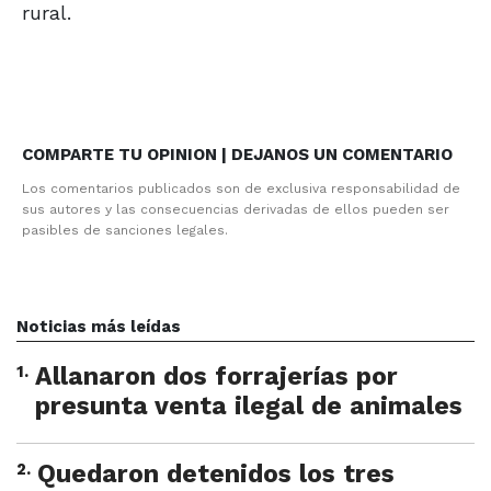
rural.
COMPARTE TU OPINION | DEJANOS UN COMENTARIO
Los comentarios publicados son de exclusiva responsabilidad de
sus autores y las consecuencias derivadas de ellos pueden ser
pasibles de sanciones legales.
Noticias más leídas
1
.
Allanaron dos forrajerías por
presunta venta ilegal de animales
2
.
Quedaron detenidos los tres