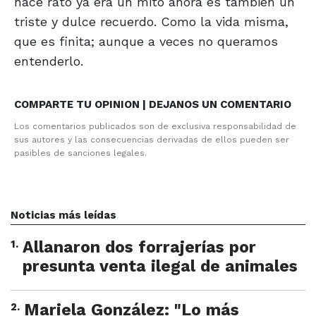
hace rato ya era un mito ahora es también un
triste y dulce recuerdo. Como la vida misma,
que es finita; aunque a veces no queramos
entenderlo.
COMPARTE TU OPINION | DEJANOS UN COMENTARIO
Los comentarios publicados son de exclusiva responsabilidad de
sus autores y las consecuencias derivadas de ellos pueden ser
pasibles de sanciones legales.
Noticias más leídas
1
.
Allanaron dos forrajerías por
presunta venta ilegal de animales
2
.
Mariela González: "Lo más