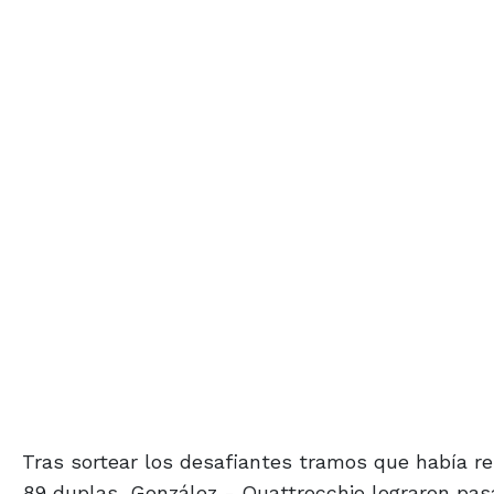
Tras sortear los desafiantes tramos que había rel
89 duplas, González - Quattrocchio lograron pas