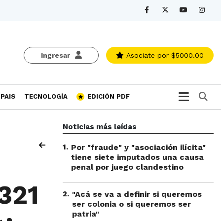
Ingresar
Asociate
por $5000.00
Bu
PAIS
TECNOLOGÍA
EDICIÓN PDF
Noticias más leídas
1
.
Por "fraude" y "asociación ilícita"
tiene siete imputados una causa
penal por juego clandestino
321
2
.
"Acá se va a definir si queremos
ser colonia o si queremos ser
patria"