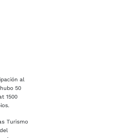
ipación al
e hubo 50
at 1500
ios.
ías Turismo
del