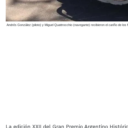
Andrés González (piloto) y Miguel Quattrocchio (navegante) recibieron el cariño de los fa
La edición XXII del Gran Premio Argentino Históri