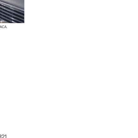
l ACA.
321