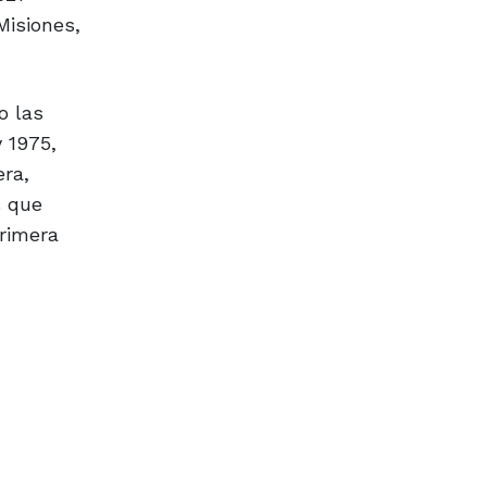
Misiones,
o las
 1975,
era,
s que
primera