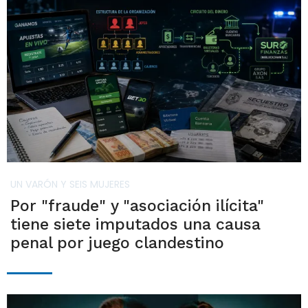
UN VARÓN Y SEIS MUJERES
Por "fraude" y "asociación ilícita"
tiene siete imputados una causa
penal por juego clandestino