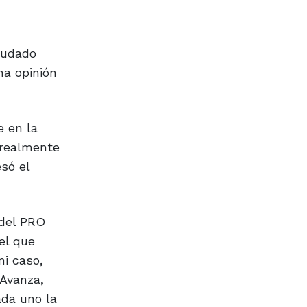
yudado
na opinión
e en la
 realmente
esó el
 del PRO
el que
mi caso,
 Avanza,
ada uno la