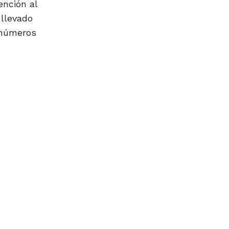
ención al
 llevado
s números