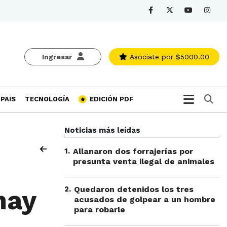
Ingresar
Asociate
por $5000.00
Bu
PAIS
TECNOLOGÍA
EDICIÓN PDF
Noticias más leídas
1
.
Allanaron dos forrajerías por
presunta venta ilegal de animales
2
.
Quedaron detenidos los tres
hay
acusados de golpear a un hombre
para robarle