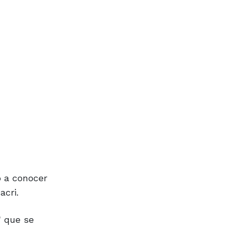
o a conocer
acri.
" que se