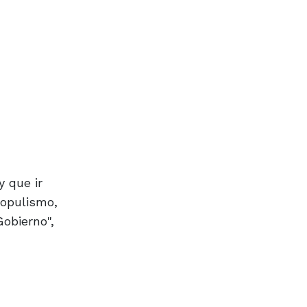
 que ir
populismo,
Gobierno",