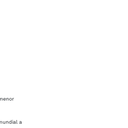
 menor
mundial a