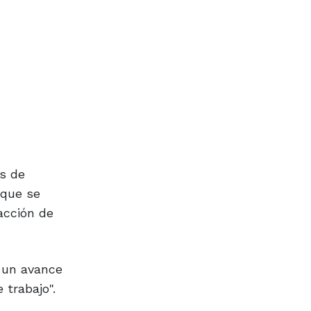
s de
 que se
acción de
s un avance
 trabajo".