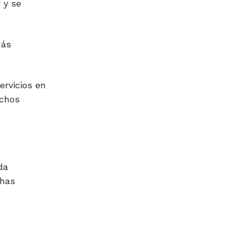
 y se
más
ervicios en
uchos
da
chas