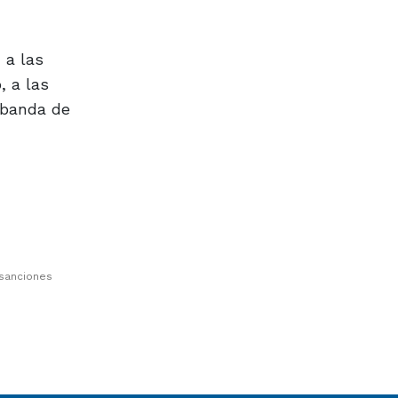
 a las
, a las
0 banda de
 sanciones