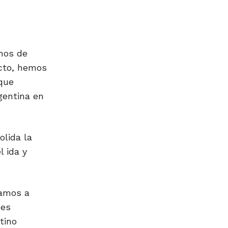
nos de
ecto, hemos
 que
gentina en
olida la
l ida y
ramos a
nes
tino