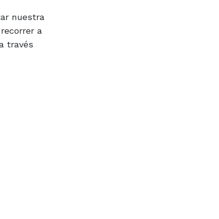
s
tar nuestra
recorrer a
a través