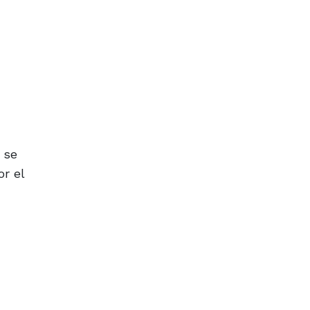
 se
r el