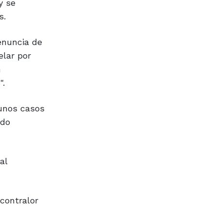
y se
s.
renuncia de
elar por
n
".
gunos casos
ado
al
contralor