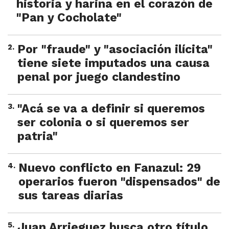
historia y harina en el corazón de
"Pan y Cocholate"
2
.
Por "fraude" y "asociación ilícita"
tiene siete imputados una causa
penal por juego clandestino
3
.
"Acá se va a definir si queremos
ser colonia o si queremos ser
patria"
4
.
Nuevo conflicto en Fanazul: 29
operarios fueron "dispensados" de
sus tareas diarias
5
.
Juan Arrieguez busca otro título