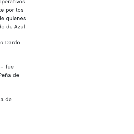
operativos
e por los
de quienes
do de Azul.
go Dardo
- fue
 Peña de
da de