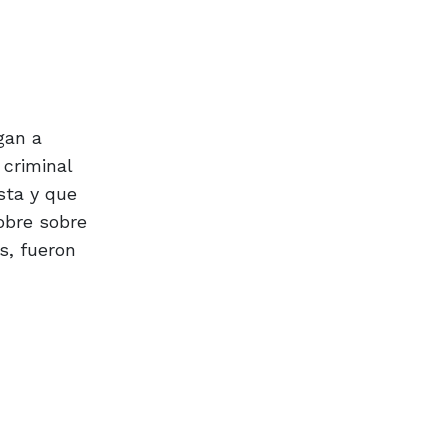
gan a
 criminal
sta y que
obre sobre
s, fueron