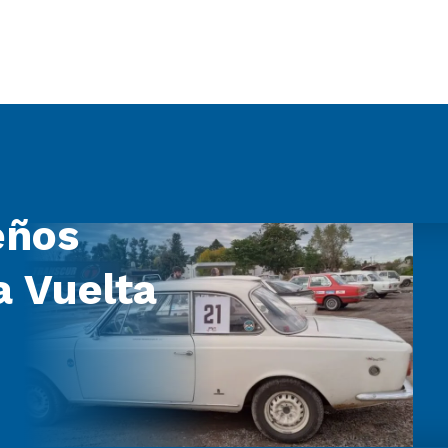
eños
a Vuelta