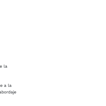
e la
e a la
abordaje