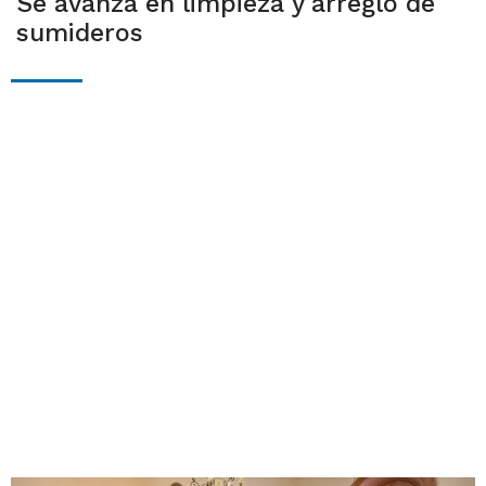
Se avanza en limpieza y arreglo de
sumideros