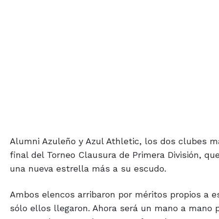
Alumni Azuleño y Azul Athletic, los dos clubes má
final del Torneo Clausura de Primera División, qu
una nueva estrella más a su escudo.
Ambos elencos arribaron por méritos propios a est
sólo ellos llegaron. Ahora será un mano a mano 
temporada, como si eso ya no fuera importante, se