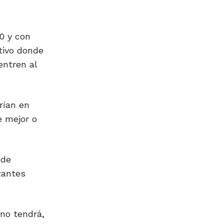
30 y con
tivo donde
entren al
rían en
e mejor o
ede
zantes
no tendrá,
ntar estos