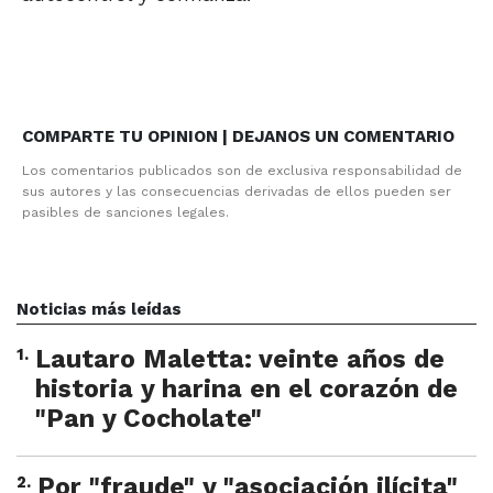
COMPARTE TU OPINION | DEJANOS UN COMENTARIO
Los comentarios publicados son de exclusiva responsabilidad de
sus autores y las consecuencias derivadas de ellos pueden ser
pasibles de sanciones legales.
Noticias más leídas
1
.
Lautaro Maletta: veinte años de
historia y harina en el corazón de
"Pan y Cocholate"
2
.
Por "fraude" y "asociación ilícita"