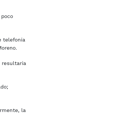
o poco
e telefonía
Moreno.
resultaría
ado;
ormente, la