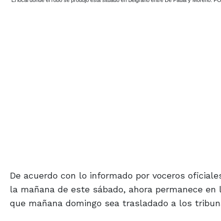
Los teléfonos celulares que fueron robados y la Policía recuperó. Todos, marca “iP
De acuerdo con lo informado por voceros oficiale
la mañana de este sábado, ahora permanece en la 
que mañana domingo sea trasladado a los tribuna