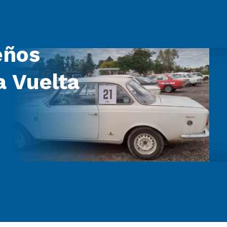
eños
a Vuelta