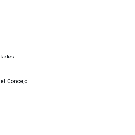
udades
del Concejo