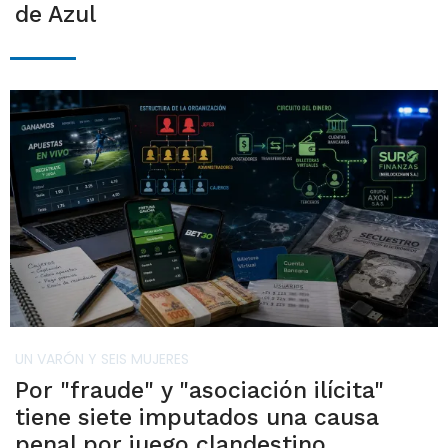
de Azul
UN VARÓN Y SEIS MUJERES
Por "fraude" y "asociación ilícita"
tiene siete imputados una causa
penal por juego clandestino