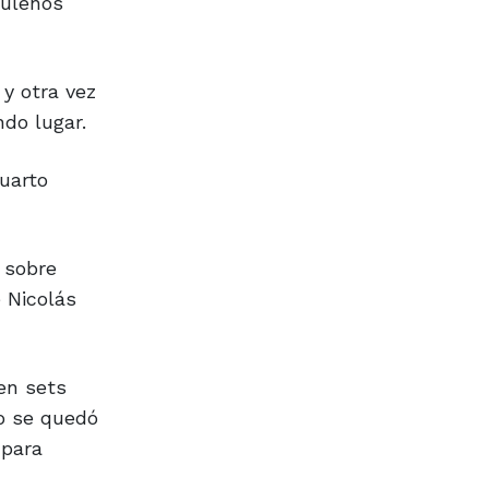
zuleños
 y otra vez
ndo lugar.
cuarto
 sobre
 Nicolás
en sets
go se quedó
 para