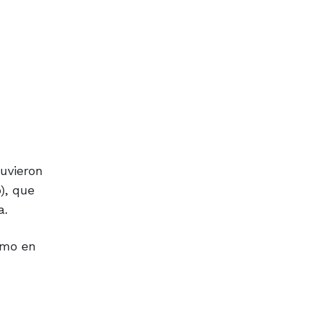
tuvieron
), que
a.
omo en