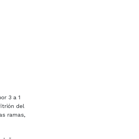
or 3 a 1
itrión del
bas ramas,