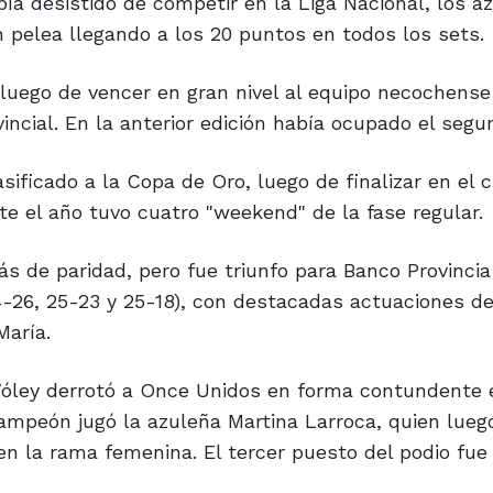
a desistido de competir en la Liga Nacional, los a
n pelea llegando a los 20 puntos en todos los sets.
 luego de vencer en gran nivel al equipo necochense
ncial. En la anterior edición había ocupado el segu
ificado a la Copa de Oro, luego de finalizar en el 
te el año tuvo cuatro "weekend" de la fase regular.
ás de paridad, pero fue triunfo para Banco Provincia
4-26, 25-23 y 25-18), con destacadas actuaciones de
María.
 Vóley derrotó a Once Unidos en forma contundente 
bcampeón jugó la azuleña Martina Larroca, quien lue
en la rama femenina. El tercer puesto del podio fue