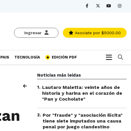
Ingresar
Asociate
por $5000.00
Bu
PAIS
TECNOLOGÍA
EDICIÓN PDF
Noticias más leídas
1
.
Lautaro Maletta: veinte años de
historia y harina en el corazón de
"Pan y Cocholate"
zan
2
.
Por "fraude" y "asociación ilícita"
tiene siete imputados una causa
penal por juego clandestino