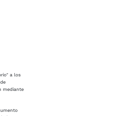
io" a los
 de
on mediante
 aumento