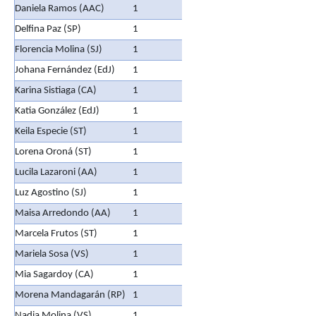
Daniela Ramos (AAC)
1
Delfina Paz (SP)
1
Florencia Molina (SJ)
1
Johana Fernández (EdJ)
1
Karina Sistiaga (CA)
1
Katia González (EdJ)
1
Keila Especie (ST)
1
Lorena Oroná (ST)
1
Lucila Lazaroni (AA)
1
Luz Agostino (SJ)
1
Maisa Arredondo (AA)
1
Marcela Frutos (ST)
1
Mariela Sosa (VS)
1
Mia Sagardoy (CA)
1
Morena Mandagarán (RP)
1
Nadia Molina (VS)
1