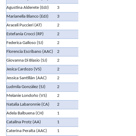
Agustina Alderete (EdJ)
3
Marianella Blanco (EdJ)
3
Araceli Puccieri (AT)
2
Estefanía Crocci (RP)
2
Federica Galloso (SJ)
2
Florencia Escribano (AAC)
2
Giovanna Di Blasio (SJ)
2
Jesica Cardozo (VS)
2
Jessica Santillán (AAC)
2
Ludmila González (SJ)
2
Melanie Londoño (VS)
2
Natalia Labaronnie (CA)
2
Adela Balbuena (CH)
1
Catalina Protz (AA)
1
Caterina Peralta (AAC)
1