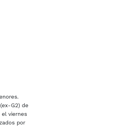
enores.
 (ex-G2) de
 el viernes
izados por