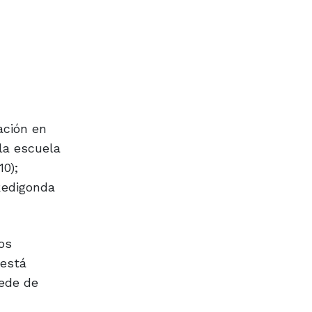
ación en
la escuela
10);
Redigonda
os
 está
sede de