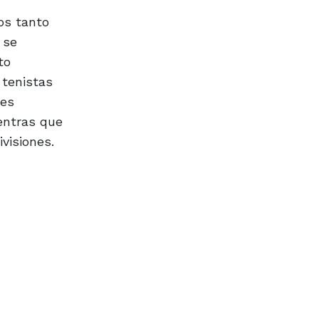
os tanto
 se
to
 tenistas
tes
entras que
visiones.