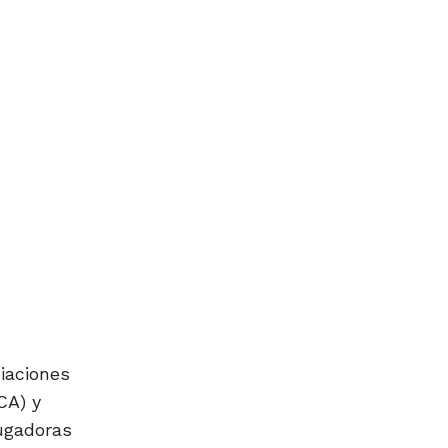
iaciones
CA) y
jugadoras