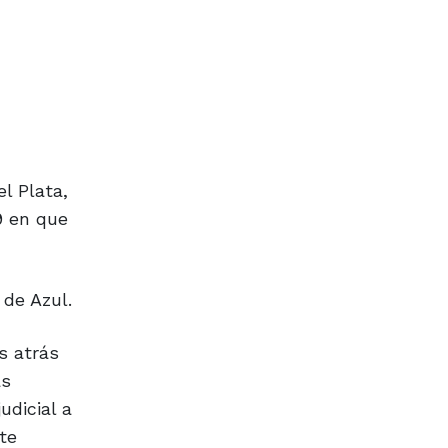
l Plata,
9 en que
 de Azul.
s atrás
as
udicial a
te