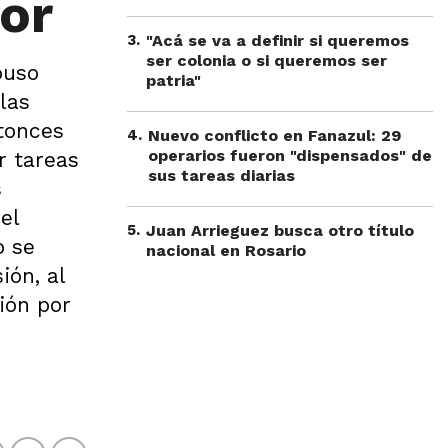
or
3
.
"Acá se va a definir si queremos
ser colonia o si queremos ser
buso
patria"
las
tonces
4
.
Nuevo conflicto en Fanazul: 29
operarios fueron "dispensados" de
r tareas
sus tareas diarias
s
el
5
.
Juan Arrieguez busca otro título
o se
nacional en Rosario
ión, al
ión por