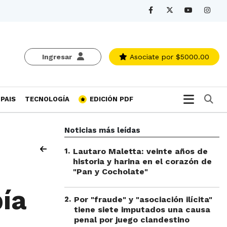
Ingresar
Asociate
por $5000.00
Bu
PAIS
TECNOLOGÍA
EDICIÓN PDF
Noticias más leídas
1
.
Lautaro Maletta: veinte años de
historia y harina en el corazón de
"Pan y Cocholate"
ía
2
.
Por "fraude" y "asociación ilícita"
tiene siete imputados una causa
penal por juego clandestino