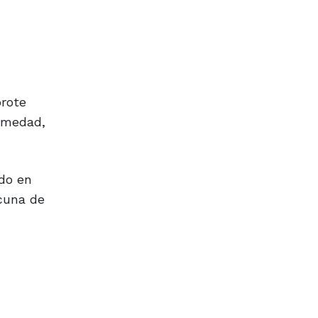
brote
ermedad,
ado en
acuna de