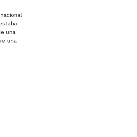
nacional
 estaba
de una
bre una