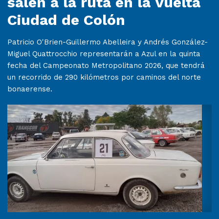
salen a la ruta en la Vuelta
Ciudad de Colón
Patricio O'Brien-Guillermo Abelleira y Andrés González-
Miguel Quattrocchio representarán a Azul en la quinta
fecha del Campeonato Metropolitano 2026, que tendrá
un recorrido de 290 kilómetros por caminos del norte
bonaerense.