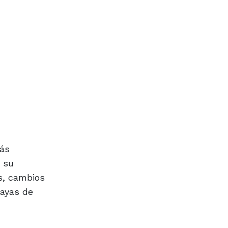
más
n su
s, cambios
layas de