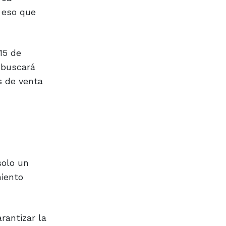
r eso que
15 de
 buscará
s de venta
solo un
miento
rantizar la