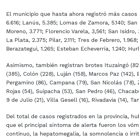
El municipio que hasta ahora registró más casos 
6.616; Lanús, 5.385; Lomas de Zamora, 5.140; San 
Moreno, 3.771; Florencio Varela, 3,561; San Isidro,
La Plata, 2.375; Pilar, 2.111; Tres de Febrero, 1.96
Berazategui, 1.265; Esteban Echeverría, 1.240; Hurl
Asimismo, también registran brotes Ituzaingó (821
(385), Colón (228), Luján (158), Marcos Paz (142), E
Pergamino (86), Campana (79), San Nicolás (78), Z
Rojas (54), Suipacha (53), San Pedro (46), Chacabu
9 de Julio (21), Villa Gesell (16), Rivadavia (14), 
Del total de casos registrados en la provincia, h
que el principal síntoma de alerta fueron los vóm
continuo, la hepatomegalia, la somnolencia o irr