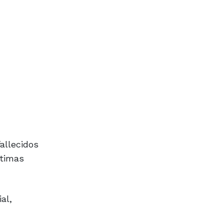
allecidos
ltimas
al,