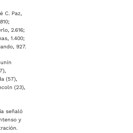
é C. Paz,
810;
lo, 2.616;
nas, 1.400;
nando, 927.
Junín
7),
a (57),
coln (23),
ia señaló
intenso y
ración.