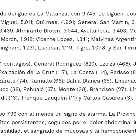
de dengue es La Matanza, con 9.745. Le siguen: Jos
Miguel, 5.011; Quilmes, 4.991; General San Martín, 3.
 3.439; Almirante Brown, 3.044; Avellaneda, 3.403; Mer
8; Morón, 1.918; Vicente López, 1.341; Malvinas Argenti
ingham, 1.231; Escobar, 1.119; Tigre, 1.078; y San Fer
 contagios), General Rodríguez (820), Ezeiza (468), 
xaltación de la Cruz (117), La Costa (114), Berisso (8
árate (74), Ramallo (68), Bahía Blanca (65), Ensenad
co (38), Pehuajó (37), Monte (28), Brandsen (27), Lin
Tandil (13), Trenque Lauquen (11) y Carlos Casares (3).
ubo 796 con al menos un signo de alarma. La Provinc
itos persistentes, seguidos por el dolor abdominal 
itabilidad, el sangrado de mucosas y la hemoconcent