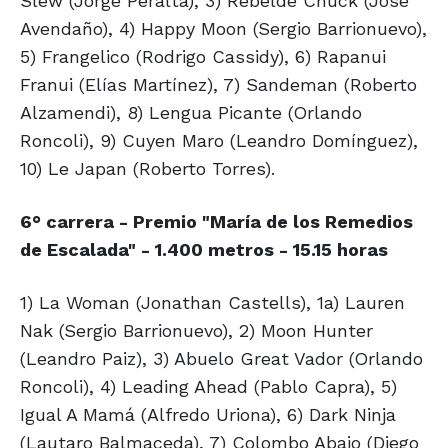
Slew (Jorge Peralta), 3) Rebelde Chuck (José
Avendaño), 4) Happy Moon (Sergio Barrionuevo),
5) Frangelico (Rodrigo Cassidy), 6) Rapanui
Franui (Elías Martínez), 7) Sandeman (Roberto
Alzamendi), 8) Lengua Picante (Orlando
Roncoli), 9) Cuyen Maro (Leandro Domínguez),
10) Le Japan (Roberto Torres).
6° carrera - Premio "María de los Remedios
de Escalada" - 1.400 metros - 15.15 horas
1) La Woman (Jonathan Castells), 1a) Lauren
Nak (Sergio Barrionuevo), 2) Moon Hunter
(Leandro Paiz), 3) Abuelo Great Vador (Orlando
Roncoli), 4) Leading Ahead (Pablo Capra), 5)
Igual A Mamá (Alfredo Uriona), 6) Dark Ninja
(Lautaro Balmaceda), 7) Colombo Abajo (Diego