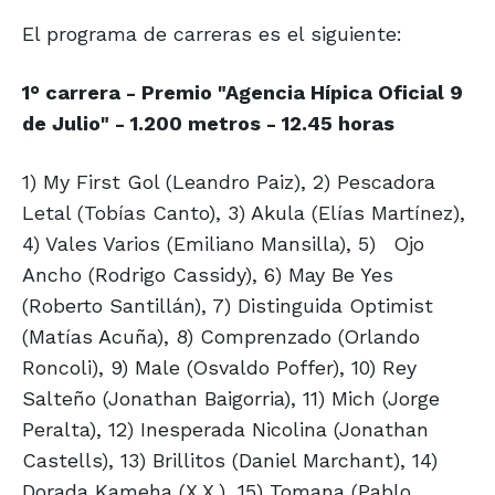
El programa de carreras es el siguiente:
1° carrera - Premio "Agencia Hípica Oficial 9
de Julio" - 1.200 metros - 12.45 horas
1) My First Gol (Leandro Paiz), 2) Pescadora
Letal (Tobías Canto), 3) Akula (Elías Martínez),
4) Vales Varios (Emiliano Mansilla), 5)
Ojo
Ancho (Rodrigo Cassidy), 6) May Be Yes
(Roberto Santillán), 7) Distinguida Optimist
(Matías Acuña), 8) Comprenzado (Orlando
Roncoli), 9) Male (Osvaldo Poffer), 10) Rey
Salteño (Jonathan Baigorria), 11) Mich (Jorge
Peralta), 12) Inesperada Nicolina (Jonathan
Castells), 13) Brillitos (Daniel Marchant), 14)
Dorada Kameha (X.X.), 15) Tomana (Pablo