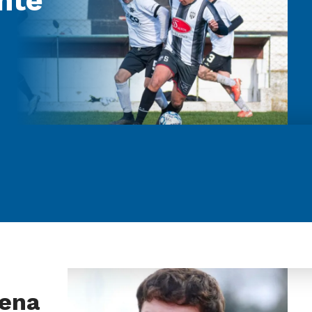
nte
cena