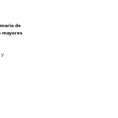
imaria de
as mayores
 y