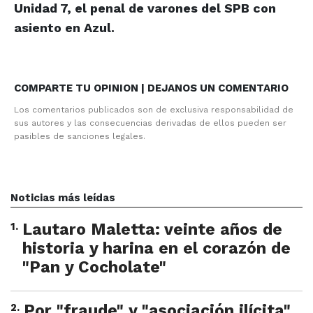
Unidad 7, el penal de varones del SPB con
asiento en Azul.
COMPARTE TU OPINION | DEJANOS UN COMENTARIO
Los comentarios publicados son de exclusiva responsabilidad de
sus autores y las consecuencias derivadas de ellos pueden ser
pasibles de sanciones legales.
Noticias más leídas
1
.
Lautaro Maletta: veinte años de
historia y harina en el corazón de
"Pan y Cocholate"
2
.
Por "fraude" y "asociación ilícita"