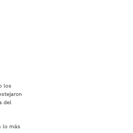
o los
estejaron
a del
n lo más