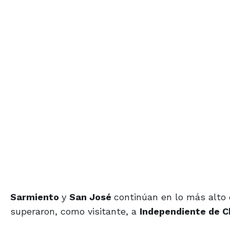
Sarmiento
y
San José
continúan en lo más alto 
superaron, como visitante, a
Independiente de C
Los otros elencos que se retiraron victoriosos fu