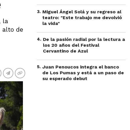
é
3
.
Miguel Ángel Solá y su regreso al
teatro: "Este trabajo me devolvió
 la
la vida"
 alto de
4
.
De la pasión radial por la lectura a
los 20 años del Festival
Cervantino de Azul
5
.
Juan Penoucos integra el banco
de Los Pumas y está a un paso de
su esperado debut