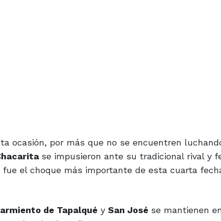
esta ocasión, por más que no se encuentren luchand
Chacarita
se impusieron ante su tradicional rival y f
e fue el choque más importante de esta cuarta fech
armiento de Tapalqué
y
San José
se mantienen e
 a todos desde arriba.