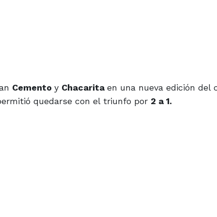
ban
Cemento
y
Chacarita
en una nueva edición del c
e permitió quedarse con el triunfo por
2 a 1.