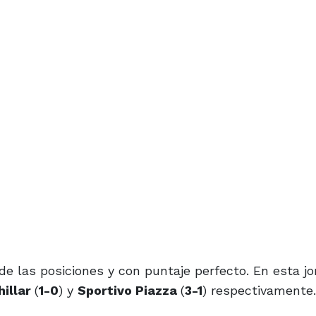
de las posiciones y con puntaje perfecto. En esta j
hillar
(
1-0
) y
Sportivo Piazza
(
3-1
) respectivamente.
eron:
Vélez Sarsfield
,
River Plate
,
Porteño de Cac